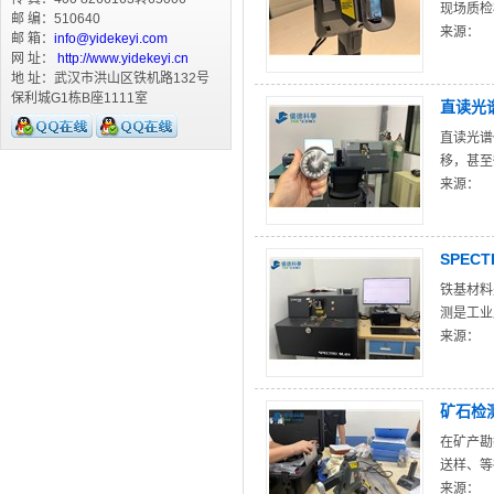
现场质检
邮 编：510640
来源：
邮 箱：
info@yidekeyi.com
网 址：
http://www.yidekeyi.cn
地 址：武汉市洪山区铁机路132号
保利城G1栋B座1111室
直读光
直读光谱
移，甚至
来源：
SPEC
铁基材料
测是工业
来源：
矿石检
在矿产勘
送样、等
来源：