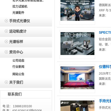
化学元素分析前处理设..
德国斯派克
拉力试验机
XRF 与 S
光谱配件
来源：
手持式光谱仪
运动粘度计
SPEC
铝合金因
光谱标样
硅、镁、
来源：
资讯中心
公司动态
仪德科
行业新闻
2026
网站公告
国斯派克
关于我们
来源：
联系我们
手持光
电 话： 13886100100
手持式光
传 真：400 8266163转65006