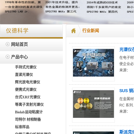
仪德科学
行业新闻
网站首页
光谱仪
产品中心
在电子材
使企业必
手持式光谱仪
来源：
直读光谱仪
辉光放电光谱仪
便携式光谱仪
SUS
台式XRF光谱仪
在金属材
等离子发射光谱仪
RC 系列.
来源：
Biolab运动粘度计
司特尔 材相制备
标准样品
斯派克