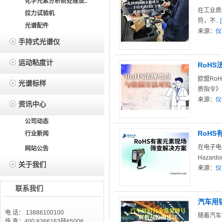
化学元素分析前处理设..
在工业质
拉力试验机
符，不..
光谱配件
来源：
仪
手持式光谱仪
运动粘度计
RoH
欧盟RoH
光谱标样
质指令》.
来源：
仪
资讯中心
公司动态
RoH
行业新闻
在电子电
网站公告
Hazardo
关于我们
来源：
仪
联系我们
汽车用
电 话： 13886100100
随着汽车
传 真：400 8266163转65006