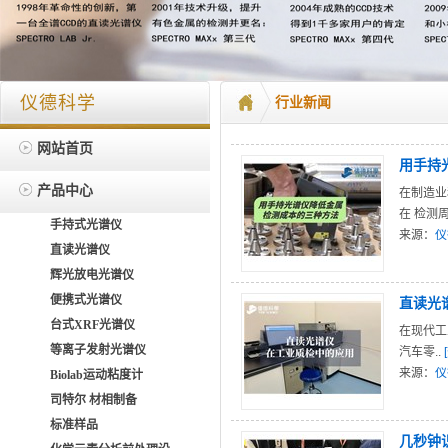
仪德科学
行业新闻
网站首页
用手持
产品中心
在制造业
在 检测周
手持式光谱仪
来源：
仪
直读光谱仪
辉光放电光谱仪
便携式光谱仪
直读光
台式XRF光谱仪
在现代工
等离子发射光谱仪
汽车零..
来源：
仪
Biolab运动粘度计
司特尔 材相制备
标准样品
几秒钟