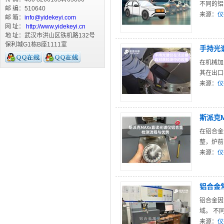
不同的铝
邮 编：510640
来源：
仪
邮 箱：
info@yidekeyi.com
网 址：
http://www.yidekeyi.cn
地 址：武汉市洪山区铁机路132号
保利城G1栋B座1111室
手持光
在机械加
其在出口
来源：
仪
斯派克
在铝合金
整，炉前.
来源：
仪
铝合金
铝合金因
域。 不同
来源：
仪