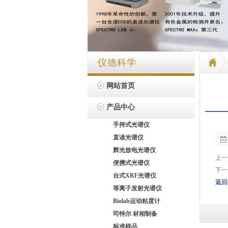
仪德科学
网站首页
产品中心
手持式光谱仪
直读光谱仪
辉光放电光谱仪
上一
便携式光谱仪
下一
台式XRF光谱仪
返回
等离子发射光谱仪
Biolab运动粘度计
司特尔 材相制备
标准样品