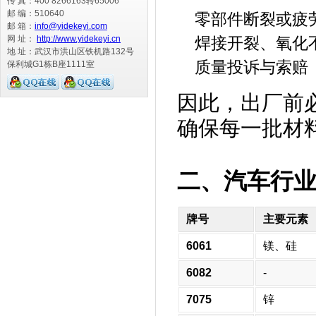
传 真：400 8266163转65006
邮 编：510640
零部件断裂或疲
邮 箱：
info@yidekeyi.com
网 址：
http://www.yidekeyi.cn
焊接开裂、氧化
地 址：武汉市洪山区铁机路132号
质量投诉与索赔
保利城G1栋B座1111室
因此，出厂前
确保每一批材
二、汽车行
牌号
主要元素
6061
镁、硅
6082
-
7075
锌