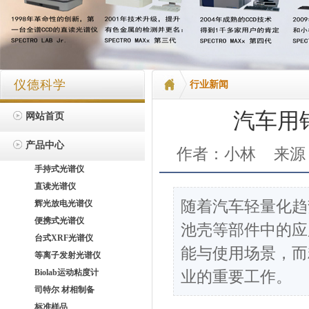
仪德科学
行业新闻
汽车用
网站首页
产品中心
作者：小林
来源
手持式光谱仪
直读光谱仪
随着汽车轻量化趋
辉光放电光谱仪
便携式光谱仪
池壳等部件中的应
台式XRF光谱仪
能与使用场景，而
等离子发射光谱仪
Biolab运动粘度计
业的重要工作。
司特尔 材相制备
标准样品