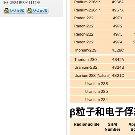
保利城G1栋B座1111室
β粒子和电子