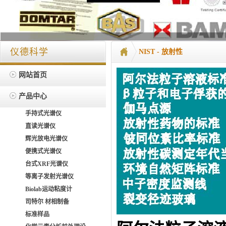
仪德科学
NIST - 放射性
网站首页
产品中心
手持式光谱仪
直读光谱仪
辉光放电光谱仪
便携式光谱仪
台式XRF光谱仪
等离子发射光谱仪
Biolab运动粘度计
司特尔 材相制备
标准样品