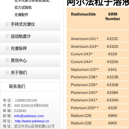
阿尔法粒子溶
化学元素分析前处理设..
拉力试验机
光谱配件
手持式光谱仪
运动粘度计
光谱标样
资讯中心
关于我们
联系我们
电 话： 13886100100
传 真：400 8266163转65006
邮 编：510640
邮 箱：
info@yidekeyi.com
网 址：
http://www.yidekeyi.cn
地 址：武汉市洪山区铁机路132号